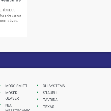
VEHÍCULOS
tura de carga
 normativas,
MORS SMITT
RH SYSTEMS
MOSER
STAUBLI
GLASER
TAVRIDA
NEO
TEXAS
MESSTECHNIK