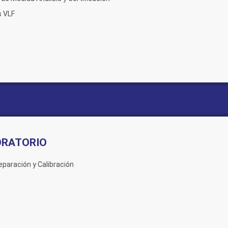
s VLF
ORATORIO
eparación y Calibración