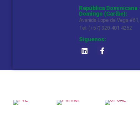
República Dominicana 
Domingo (Caribe):
Avenida Lope de Vega #61
Tel: (+57) 320 401 4252
Siguenos: