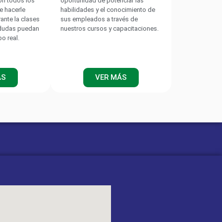
on todos los
oportunidad de potenciar las
e hacerle
habilidades y el conocimiento de
rante la clases
sus empleados a través de
 dudas puedan
nuestros cursos y capacitaciones.
po real.
ÁS
VER MÁS