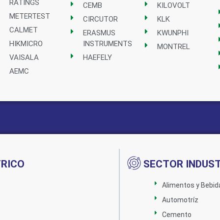
RATINGS
CEMB
KILOVOLT
METERTEST
CIRCUTOR
KLK
CALMET
ERASMUS
KWUNPHI
HIKMICRO
INSTRUMENTS
MONTREL
VAISALA
HAEFELY
AEMC
TRICO
SECTOR INDUST
Alimentos y Bebid
Automotríz
Cemento