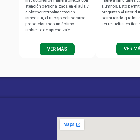
instructores de manera directa con
manera simultánea c
atención personalizada en el aula y
alumnos. Esto permit
a obtener retroalimentación
preguntas al tutor du
inmediata, el trabajo colaborativo,
permitiendo que las
proporcionando un óptimo
ser resueltas en tiem
ambiente de aprendizaje.
VER M
VER MÁS