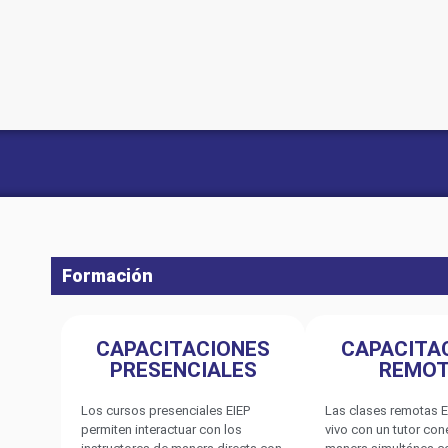
Formación
CAPACITACIONES
CAPACITA
PRESENCIALES
REMO
Los cursos presenciales EIEP
Las clases remotas E
permiten interactuar con los
vivo con un tutor co