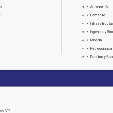
ca
Automotríz
r
Cemento
Infraestructu
Ingenios y Bi
Minería
Petroquímica
Puertos y Bar
Gas SF6