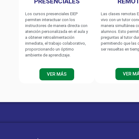
PRESENCIALES
REMO
Los cursos presenciales EIEP
Las clases remotas E
permiten interactuar con los
vivo con un tutor co
instructores de manera directa con
manera simultánea c
atención personalizada en el aula y
alumnos. Esto permit
a obtener retroalimentación
preguntas al tutor du
inmediata, el trabajo colaborativo,
permitiendo que las
proporcionando un óptimo
ser resueltas en tiem
ambiente de aprendizaje.
VER M
VER MÁS