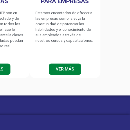
TAS
PARA EMPRESAS
IEP son en
Estamos encantados de ofrecer a
nectado y de
las empresas como la suya la
on todos los
oportunidad de potenciar las
e hacerle
habilidades y el conocimiento de
rante la clases
sus empleados a través de
 dudas puedan
nuestros cursos y capacitaciones.
po real.
ÁS
VER MÁS