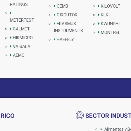
RATINGS
CEMB
KILOVOLT
CIRCUTOR
KLK
METERTEST
ERASMUS
KWUNPHI
CALMET
INSTRUMENTS
MONTREL
HIKMICRO
HAEFELY
VAISALA
AEMC
TRICO
SECTOR INDUST
Alimentos y B