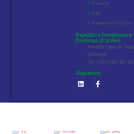
Contacto
PQR
Trabaje con Nosotros
República Dominicana 
Domingo (Caribe):
Avenida Lope de Vega
Domingo
Tel: (+57) 320 401 4
Siguenos: