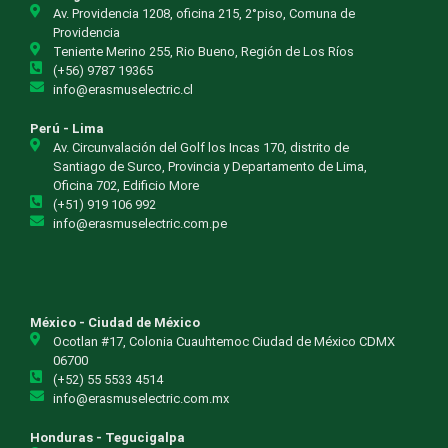
Av. Providencia 1208, oficina 215, 2°piso, Comuna de
Providencia
Teniente Merino 255, Rio Bueno, Región de Los Ríos
(+56) 9787 19365
info@erasmuselectric.cl
Perú - Lima
Av. Circunvalación del Golf los Incas 170, distrito de
Santiago de Surco, Provincia y Departamento de Lima,
Oficina 702, Edificio More
(+51) 919 106 992
info@erasmuselectric.com.pe
México - Ciudad de México
Ocotlan #17, Colonia Cuauhtemoc Ciudad de México CDMX
06700
(+52) 55 5533 4514
info@erasmuselectric.com.mx
Honduras - Tegucigalpa