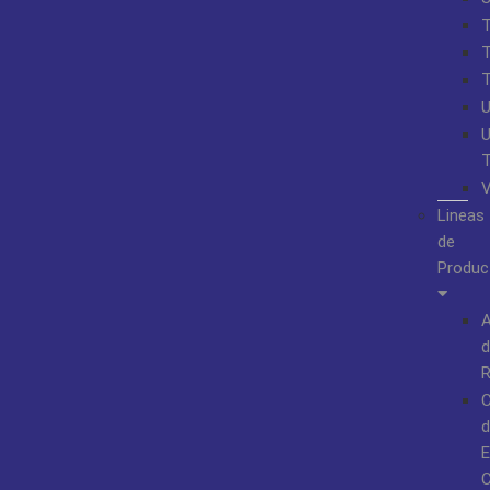
Lineas
de
Produc
A
d
R
d
E
C