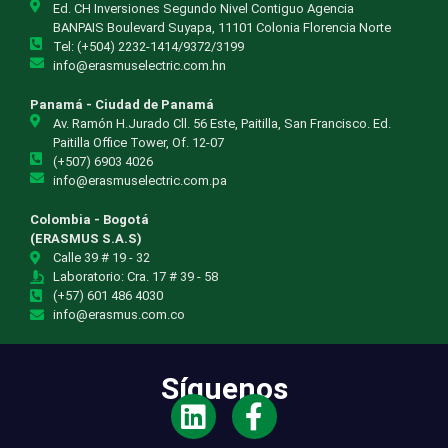
Ed. CH Inversiones Segundo Nivel Contiguo Agencia
BANPAIS Boulevard Suyapa, 11101 Colonia Florencia Norte
Tel: (+504) 2232-1414/9372/3199
info@erasmuselectric.com.hn
Panamá - Ciudad de Panamá
Av. Ramón H.Jurado Cll. 56 Este, Paitilla, San Francisco. Ed.
Paitilla Office Tower, Of. 12-07
(+507) 6903 4026
info@erasmuselectric.com.pa
Colombia - Bogotá
(ERASMUS S.A.S)
Calle 39 # 19 - 32
Laboratorio: Cra. 17 # 39 - 58
(+57) 601 486 4030
info@erasmus.com.co
Síguenos