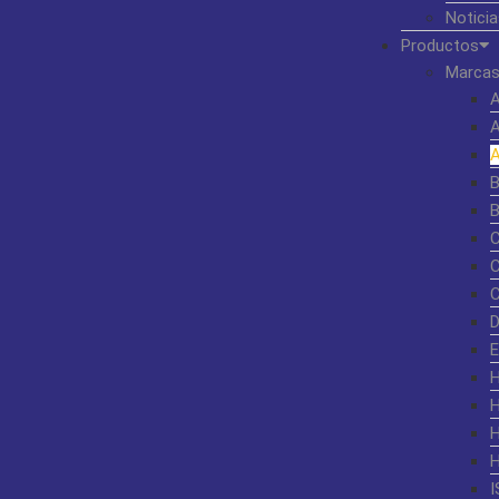
Noticia
Productos
Marcas
I