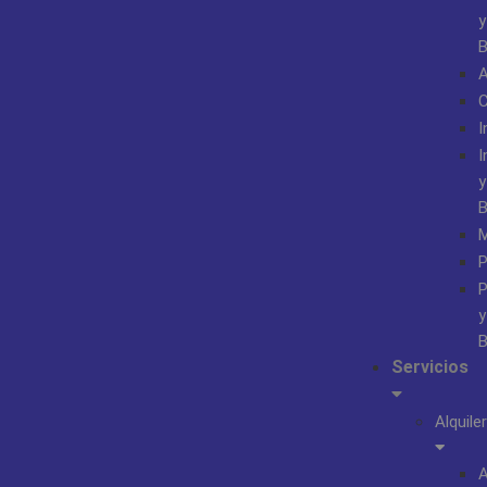
y
B
A
I
I
y
B
M
P
P
y
B
Servicios
Alquiler
A