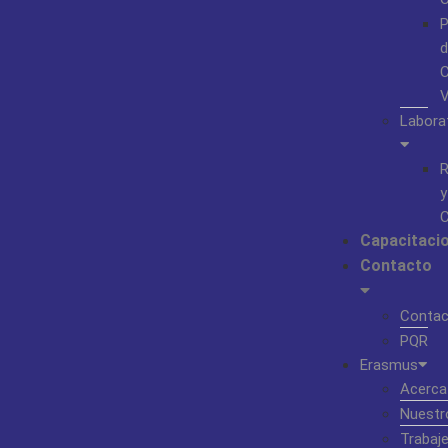
P
d
C
Labora
R
y
C
Capacitaci
Contacto
Contac
PQR
Erasmus
Acerca
Nuestr
Trabaj