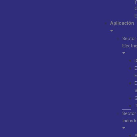
y
C
E
Aplicación
Sector
Eléctri
D
E
E
E
S
G
T
Sector
Industr
A