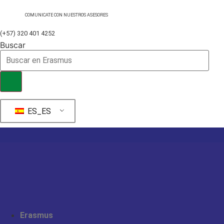
Ir
al
COMUNICATE CON NUESTROS ASESORES
contenido
(+57) 320 401 4252
Buscar
ES_ES
Erasmus