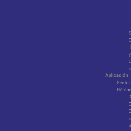
S
E
T
y
C
E
Aplicación
Sector
Eléctri
D
E
E
E
S