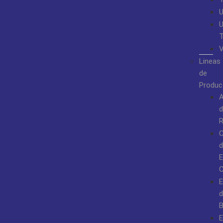
Lineas
de
Produc
A
d
R
d
E
C
E
d
B
E