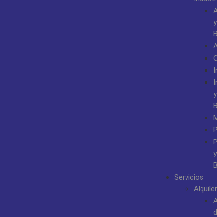
A
y
B
A
I
I
y
B
M
P
P
y
B
Servicios
Alquiler
A
CALMET
d