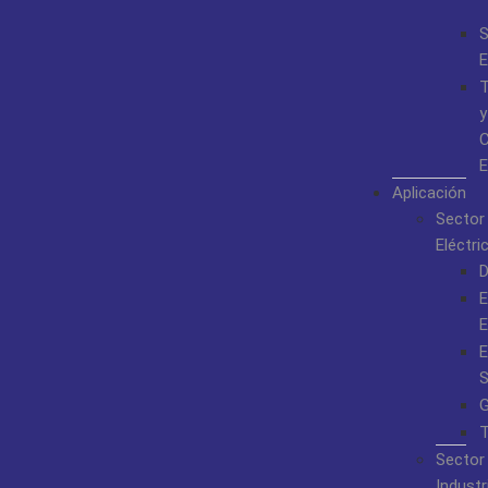
S
E
T
y
C
E
Aplicación
Sector
Eléctri
D
E
E
E
S
G
T
Sector
Industr