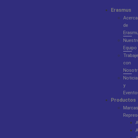
Erasmus
Acerca
de
Erasm
Nuestr
Equipo
Trabaj
con
Nosotr
Noticia
y
Evento
Productos
Marca
Repres