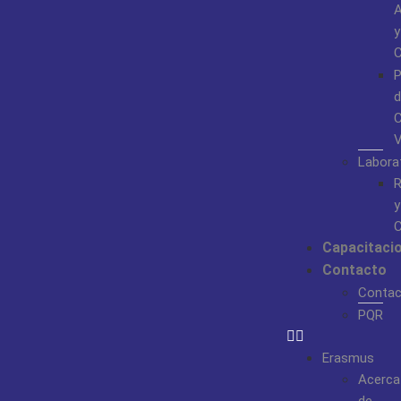
A
y
C
P
d
C
Labora
R
y
C
Capacitaci
Contacto
Contac
PQR
Erasmus
Acerca