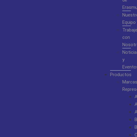
de
Erasm
Nuestr
Equipo
Trabaj
con
Nosotr
Noticia
y
Evento
Productos
Marca
Repres