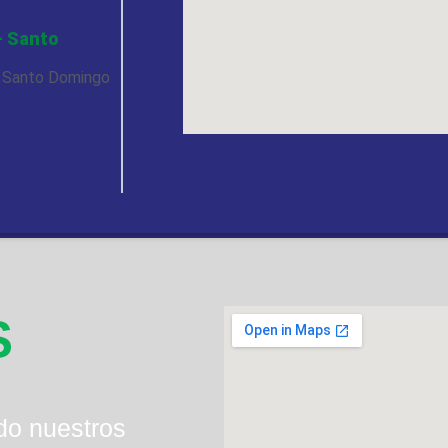
- Santo
, Santo Domingo
S
do nuestros