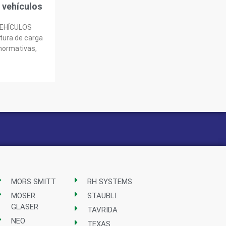
 vehículos
VEHÍCULOS
tura de carga
 normativas,
MORS SMITT
RH SYSTEMS
MOSER
STAUBLI
GLASER
TAVRIDA
NEO
TEXAS