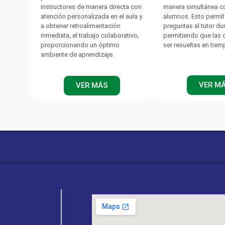
instructores de manera directa con
manera simultánea c
atención personalizada en el aula y
alumnos. Esto permit
a obtener retroalimentación
preguntas al tutor du
inmediata, el trabajo colaborativo,
permitiendo que las
proporcionando un óptimo
ser resueltas en tiem
ambiente de aprendizaje.
VER M
VER MÁS