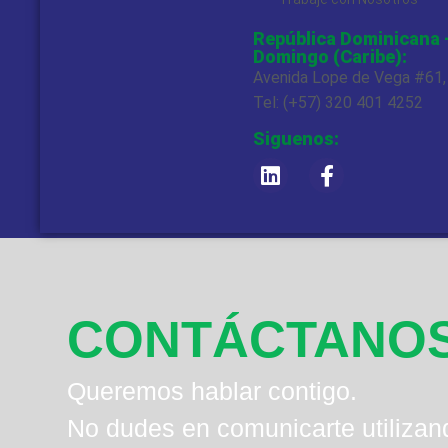
República Dominicana 
Domingo (Caribe):
Avenida Lope de Vega #61
Tel: (+57) 320 401 4252
Siguenos:
CONTÁCTANO
Queremos hablar contigo.
No dudes en comunicarte utilizan