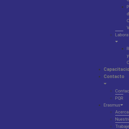
P
d
C
Labora
R
y
C
Capacitaci
Contacto
Contac
PQR
Erasmus
Acerca
Nuestr
Trabaj