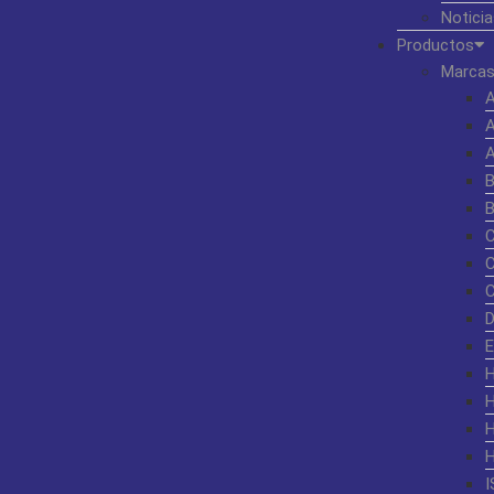
Noticia
Productos
Marcas
I