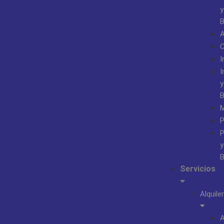
y
B
A
I
I
y
B
M
P
P
y
B
Servicios
Alquiler
A