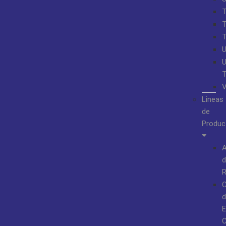
Lineas
de
Produc
A
d
R
d
E
C