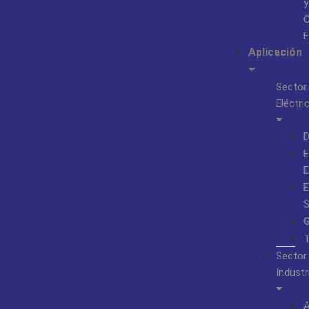
y
C
E
Aplicación
Sector
Eléctri
D
E
E
E
S
G
T
Sector
Industr
A