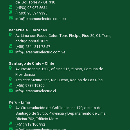
del Sol Torre A - Of. 310
(+593) 95 957 5634
(+593) 98 594 9395
info@erasmuselectric.com.ec
Venezuela - Caracas
Av. Lima con Paseo Colon Torre Phelps, Piso 20, Of. Temi,
código postal 1052.
(+58) 424 - 211 72 57
info@erasmuselectric.com.ve
Santiago de Chile - Chile
Av. Providencia 1208, oficina 215, 2°piso, Comuna de
Providencia
Teniente Merino 255, Rio Bueno, Región de Los Ríos
(+56) 9787 19365
info@erasmuselectric.cl
Perú - Lima
Av. Circunvalación del Golf los Incas 170, distrito de
Santiago de Surco, Provincia y Departamento de Lima,
Oficina 702, Edificio More
(+51) 919 106 992
info@erasmuselectric.com.pe