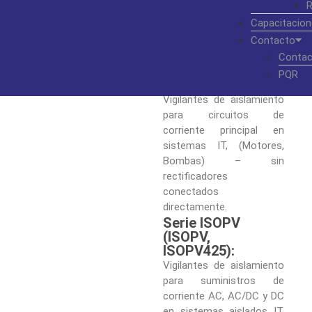
R
Generadoras,
Capacitacion
Subestaciones,
Generadores
Contacto
Móviles).
Contac
Serie IR (IR470LY,
PQR
IR470LY2-4061):
Vigilantes de aislamiento
para circuitos de
corriente principal en
sistemas IT, (Motores,
Bombas) – sin
rectificadores
conectados
directamente.
Serie ISOPV
(ISOPV,
ISOPV425):
Vigilantes de aislamiento
para suministros de
corriente AC, AC/DC y DC
en sistemas aislados IT,