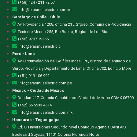
(+58) 424 - 211 72 57
info@erasmuselectric.com.ve
Santiago de Chile - Chile
Av. Providencia 1208, oficina 215, 2°piso, Comuna de Providencia
Teniente Merino 255, Rio Bueno, Región de Los Ríos
(+56) 9787 19365
info@erasmuselectric.cl
Perú - Lima
Av. Circunvalación del Golf los Incas 170, distrito de Santiago de
Surco, Provincia y Departamento de Lima, Oficina 702, Edificio More
(+51) 919 106 992
info@erasmuselectric.com.pe
México - Ciudad de México
Ocotlan #17, Colonia Cuauhtemoc Ciudad de México CDMX 06700
(+52) 55 5533 4514
info@erasmuselectric.com.mx
Honduras - Tegucigalpa
Ed. CH Inversiones Segundo Nivel Contiguo Agencia BANPAIS
Boulevard Suyapa, 11101 Colonia Florencia Norte