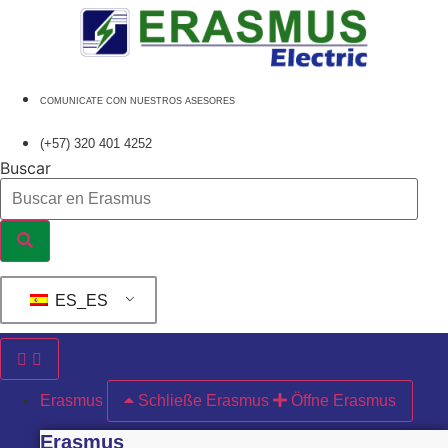
Ir
al
contenido
COMUNICATE CON NUESTROS ASESORES
(+57) 320 401 4252
Buscar
ES_ES
Erasmus
Schließe Erasmus
Öffne Erasmus
Erasmus