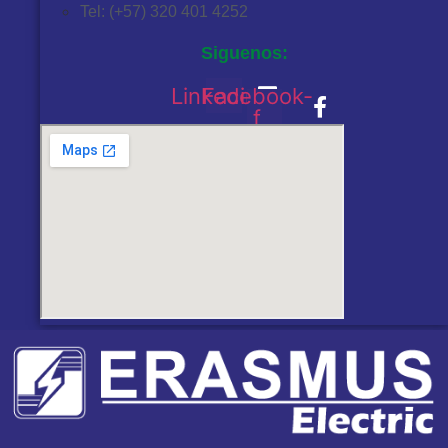
Tel: (+57) 320 401 4252
Siguenos:
Linkedin
Facebook-
f