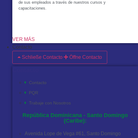
de sus empleados a través de nuestros cursos y
capacitaciones.
VER MÁS
Contacto
Schließe Contacto
Öffne Contacto
Contacto
Contacto
PQR
Trabaje con Nosotros
República Dominicana - Santo Domingo
(Caribe):
Avenida Lope de Vega #61, Santo Domingo