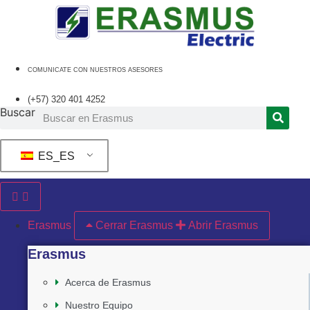
Ir
al
contenido
COMUNICATE CON NUESTROS ASESORES
(+57) 320 401 4252
Buscar
ES_ES
Erasmus
Cerrar Erasmus
Abrir Erasmus
Erasmus
Acerca de Erasmus
Nuestro Equipo