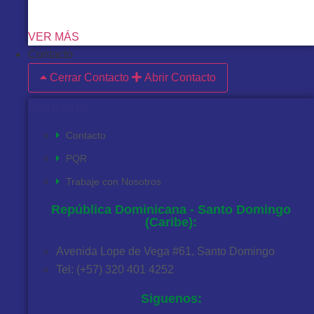
VER MÁS
Contacto
Cerrar Contacto
Abrir Contacto
Contacto
Contacto
PQR
Trabaje con Nosotros
República Dominicana - Santo Domingo
(Caribe):
Avenida Lope de Vega #61, Santo Domingo
Tel: (+57) 320 401 4252
Siguenos: