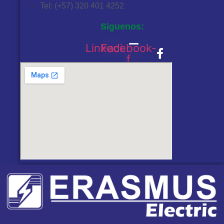
Tel: (+57) 320 401 4252
Siguenos:
Linkedin
Facebook-
f