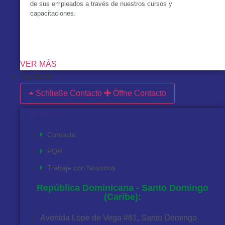
de sus empleados a través de nuestros cursos y
capacitaciones.
VER MÁS
Contacto
Schließe Contacto
Öffne Contacto
Contacto
Contacto
PQR
Trabaje con Nosotros
República Dominicana - Santo Domingo
(Caribe):
Avenida Lope de Vega #61, Santo Domingo