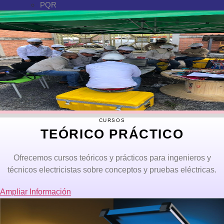
PQR
CURSOS
TEÓRICO PRÁCTICO
Ofrecemos cursos teóricos y prácticos para ingenieros y
técnicos electricistas sobre conceptos y pruebas eléctricas.
Ampliar Información