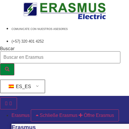
Ir
al
contenido
COMUNICATE CON NUESTROS ASESORES
(+57) 320 401 4252
Buscar
ES_ES
Erasmus
Schließe Erasmus
Öffne Erasmus
Erasmus