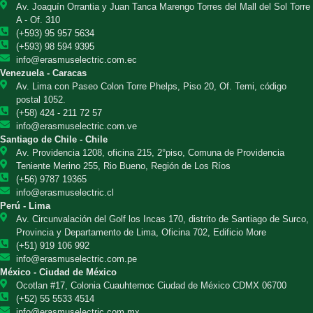
Av. Joaquín Orrantia y Juan Tanca Marengo Torres del Mall del Sol Torre
A - Of. 310
(+593) 95 957 5634
(+593) 98 594 9395
info@erasmuselectric.com.ec
Venezuela - Caracas
Av. Lima con Paseo Colon Torre Phelps, Piso 20, Of. Temi, código
postal 1052.
(+58) 424 - 211 72 57
info@erasmuselectric.com.ve
Santiago de Chile - Chile
Av. Providencia 1208, oficina 215, 2°piso, Comuna de Providencia
Teniente Merino 255, Rio Bueno, Región de Los Ríos
(+56) 9787 19365
info@erasmuselectric.cl
Perú - Lima
Av. Circunvalación del Golf los Incas 170, distrito de Santiago de Surco,
Provincia y Departamento de Lima, Oficina 702, Edificio More
(+51) 919 106 992
info@erasmuselectric.com.pe
México - Ciudad de México
Ocotlan #17, Colonia Cuauhtemoc Ciudad de México CDMX 06700
(+52) 55 5533 4514
info@erasmuselectric.com.mx