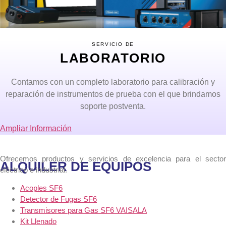
SERVICIO DE
LABORATORIO
Contamos con un completo laboratorio para calibración y
reparación de instrumentos de prueba con el que brindamos
soporte postventa.
Ampliar Información
Ofrecemos productos y servicios de excelencia para el sector
ALQUILER DE EQUIPOS
eléctrico e industrial.
Acoples SF6
Detector de Fugas SF6
Transmisores para Gas SF6 VAISALA
Kit Llenado