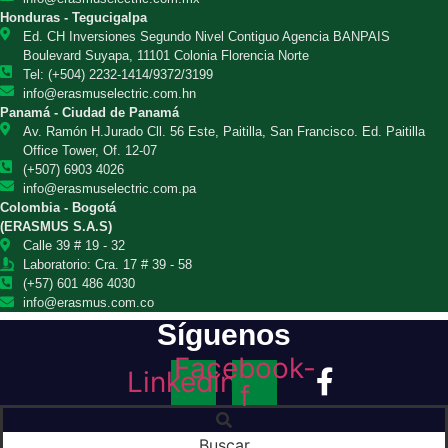
Honduras - Tegucigalpa
Ed. CH Inversiones Segundo Nivel Contiguo Agencia BANPAIS
Boulevard Suyapa, 11101 Colonia Florencia Norte
Tel: (+504) 2232-1414/9372/3199
info@erasmuselectric.com.hn
Panamá - Ciudad de Panamá
Av. Ramón H.Jurado Cll. 56 Este, Paitilla, San Francisco. Ed. Paitilla
Office Tower, Of. 12-07
(+507) 6903 4026
info@erasmuselectric.com.pa
Colombia - Bogotá
(ERASMUS S.A.S)
Calle 39 # 19 - 32
Laboratorio: Cra. 17 # 39 - 58
(+57) 601 486 4030
info@erasmus.com.co
Síguenos
Facebook-
Linkedin
f
Buscar