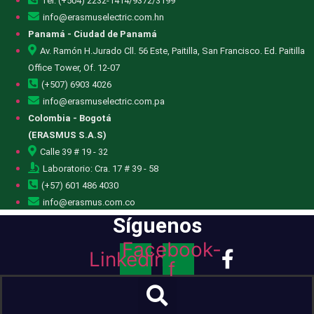
Tel: (+504) 2232-1414/9372/3199
info@erasmuselectric.com.hn
Panamá - Ciudad de Panamá
Av. Ramón H.Jurado Cll. 56 Este, Paitilla, San Francisco. Ed. Paitilla
Office Tower, Of. 12-07
(+507) 6903 4026
info@erasmuselectric.com.pa
Colombia - Bogotá
(ERASMUS S.A.S)
Calle 39 # 19 - 32
Laboratorio: Cra. 17 # 39 - 58
(+57) 601 486 4030
info@erasmus.com.co
Síguenos
Facebook-
Linkedin
f