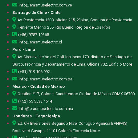
info@erasmuselectric.com.ve
Santiago de Chile - Chile
Av. Providencia 1208, oficina 215, 2°piso, Comuna de Providencia
Teniente Merino 255, Rio Bueno, Región de Los Ríos
(+56) 9787 19365
info@erasmuselectric.cl
Perú - Lima
Av. Circunvalación del Golf los Incas 170, distrito de Santiago de
Surco, Provincia y Departamento de Lima, Oficina 702, Edificio More
(+51) 919 106 992
info@erasmuselectric.com.pe
México - Ciudad de México
Ocotlan #17, Colonia Cuauhtemoc Ciudad de México CDMX 06700
(+52) 55 5533 4514
info@erasmuselectric.com.mx
Honduras - Tegucigalpa
Ed. CH Inversiones Segundo Nivel Contiguo Agencia BANPAIS
Boulevard Suyapa, 11101 Colonia Florencia Norte