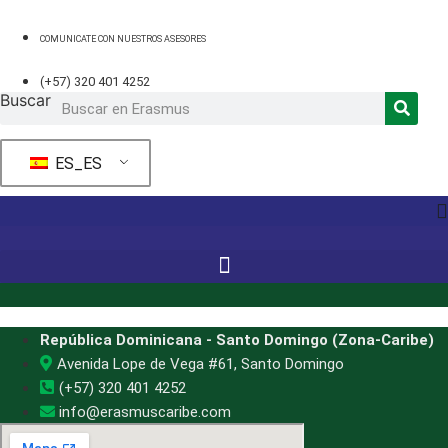
Ir
al
COMUNICATE CON NUESTROS ASESORES
contenido
(+57) 320 401 4252
Buscar
ES_ES
República Dominicana - Santo Domingo (Zona-Caribe)
Avenida Lope de Vega #61, Santo Domingo
(+57) 320 401 4252
info@erasmuscaribe.com