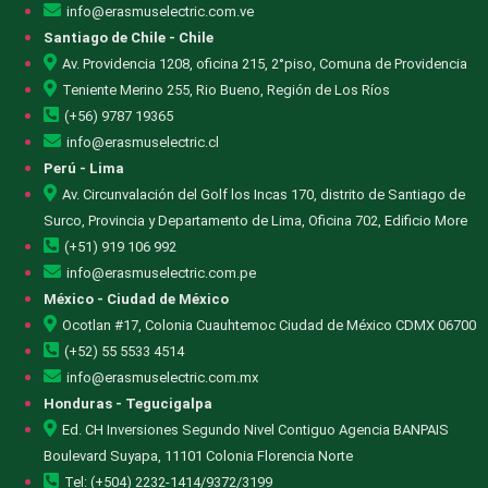
info@erasmuselectric.com.ve
Santiago de Chile - Chile
Av. Providencia 1208, oficina 215, 2°piso, Comuna de Providencia
Teniente Merino 255, Rio Bueno, Región de Los Ríos
(+56) 9787 19365
info@erasmuselectric.cl
Perú - Lima
Av. Circunvalación del Golf los Incas 170, distrito de Santiago de
Surco, Provincia y Departamento de Lima, Oficina 702, Edificio More
(+51) 919 106 992
info@erasmuselectric.com.pe
México - Ciudad de México
Ocotlan #17, Colonia Cuauhtemoc Ciudad de México CDMX 06700
(+52) 55 5533 4514
info@erasmuselectric.com.mx
Honduras - Tegucigalpa
Ed. CH Inversiones Segundo Nivel Contiguo Agencia BANPAIS
Boulevard Suyapa, 11101 Colonia Florencia Norte
Tel: (+504) 2232-1414/9372/3199